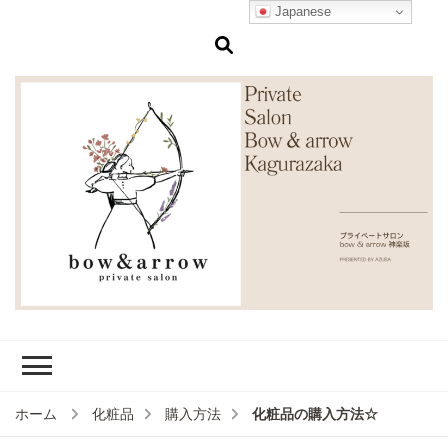
Japanese
Private salon
大人のためのエイジングケアサ
bow & arrow
ロン 肌質改善 × 巡りケアで、内
側から輝く肌へ 神楽坂駅徒歩4
Kagurazaka
分・江戸川橋駅徒歩7分
化粧品の購入方法☆
ホーム
化粧品
購入方法