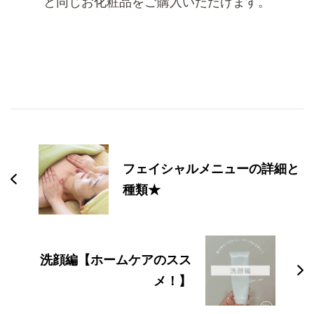
と同じお化粧品をご購入いただけます。
投
稿
ナ
フェイシャルメニューの詳細と
ビ
種類★
ゲ
ー
シ
洗顔編【ホームケアのスス
ョ
メ！】
ン